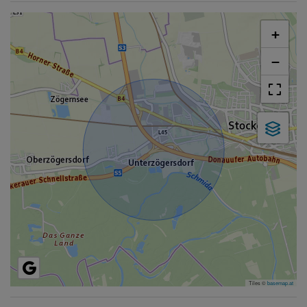
+
−
Tiles ©
basemap.at