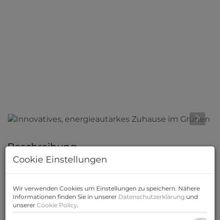
Beschreibung
Cookie Einstellungen
Diese Doppelhaushälfte aus dem Jahr 2018 mit
einer
Wohnfläche von ca. 154m²,
einem
Wir verwenden Cookies um Einstellungen zu speichern. Nähere
gemütlichen Garten mit Terrasse von ca. 24m²
Informationen finden Sie in unserer
Datenschutzerklärung
und
und einem Balkon von ca. 24m²
sucht neue
unserer
Cookie Policy
.
Eigentümer. Perfekt für eine Familie, die im Grünen