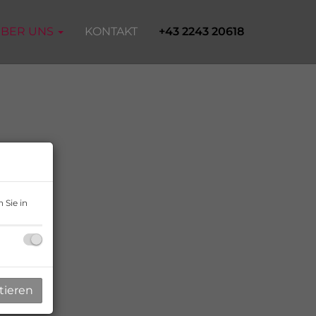
BER UNS
KONTAKT
+43 2243 20618
 Sie in
tieren