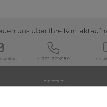
reuen uns über Ihre Kontaktauf
obilien.at
+43 2243 20618 0
Kontak
Impressum
Datenschutzinformation