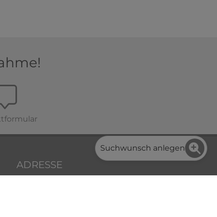
nahme!
tformular
Suchwunsch anlegen
ADRESSE
Wiener Straße 134
3400 Klosterneuburg
+43 2243 20618 0